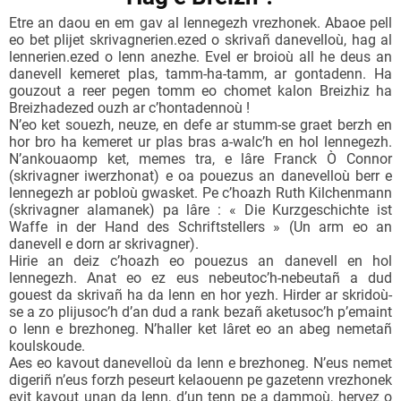
Etre an daou en em gav al lennegezh vrezhonek. Abaoe pell
eo bet plijet skrivagnerien.ezed o skrivañ danevelloù, hag al
lennerien.ezed o lenn anezhe. Evel er broioù all he deus an
danevell kemeret plas, tamm-ha-tamm, ar gontadenn. Ha
gouzout a reer pegen tomm eo chomet kalon Breizhiz ha
Breizhadezed ouzh ar c’hontadennoù !
N’eo ket souezh, neuze, en defe ar stumm-se graet berzh en
hor bro ha kemeret ur plas bras a-walc’h en hol lennegezh.
N’ankouaomp ket, memes tra, e lâre Franck Ò Connor
(skrivagner iwerzhonat) e oa pouezus an danevelloù berr e
lennegezh ar pobloù gwasket. Pe c’hoazh Ruth Kilchenmann
(skrivagner alamanek) pa lâre : « Die Kurzgeschichte ist
Waffe in der Hand des Schriftstellers » (Un arm eo an
danevell e dorn ar skrivagner).
Hirie an deiz c’hoazh eo pouezus an danevell en hol
lennegezh. Anat eo ez eus nebeutoc’h-nebeutañ a dud
gouest da skrivañ ha da lenn en hor yezh. Hirder ar skridoù-
se a zo plijusoc’h d’an dud a rank bezañ aketusoc’h p’emaint
o lenn e brezhoneg. N’haller ket lâret eo an abeg nemetañ
koulskoude.
Aes eo kavout danevelloù da lenn e brezhoneg. N’eus nemet
digeriñ n’eus forzh peseurt kelaouenn pe gazetenn vrezhonek
evit kavout unan da lenn, d’un tenn pe a dammoù, hervez o