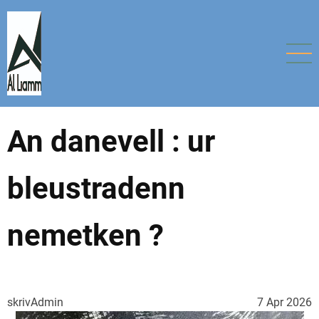
Aller
au
contenu
principal
An danevell : ur
bleustradenn
nemetken ?
skrivAdmin
7 Apr 2026