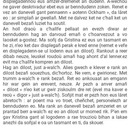
displegadennoù eus amzer-dremenet an dudenn. A-wechoù
ne gaver deskrivadur ebet eus ar benndudenn zoken. Renet e
vez an danevell gant pennaenn « aotenn Ockham », da lâret
eo : ar simplañ ar gwellañ. Met ne dalvez ket ne c’hall ket un
danevell bezañ luziet ha soutil.
An holl draoù a c’hallfe pellaat an evezh diwar ar
benndudenn hag an darvoud emañ o c’hoarvezout a vo
laosket a-gostez. Ma soñj da Gristina ez eus un tasmant en
he zi, n’eo ket dav displegañ perak e kred enne (nemet e vefe
en displegadenn-se ul lodenn eus an dilost). Rankout a reer
dibab neuze, leuskel roudoù amañ hag ahont d’al lenner.ez
evit ma c’hallfe kompren an dilost.
Hag an dilost, just a-walc’h. Alies gwech e klever e rank an
dilost bezañ souezhus, dic’hortoz. Ne vern, e gwirionez. Met
trumm a-walc’h e rank bezañ. Ret eo ankouaat an emgann
hir war gein an erevent, neuze. Ar pezh a anver amañ
« dilost » n’eo ket ur gwir ziskoulm dre ret (evel ma kaver e
reoù « digor » just a-walc’h). Soñjit mat er pezh hon eus lâret
abretoc’h : ar poent ma vo troet, cheñchet, personelezh ar
benndudenn eo. Ma rank an danevell bezañ amzeriet en ur
prantad berr a-walc’h ez eo an dilost ur momed rik. P’en em
gav Kristina gant al logodenn a rae trouzioù bihan a lakae
anezhi da soñjal e oa un tasmant en ti, da skouer.