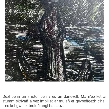
Ouzhpenn un « istor berr » eo an danevell. Ma n’eo ket ar
stumm skrivañ a vez implijet ar muiañ er gevredigezh c’hall
n’eo ket gwir er broioù angl-ha-saoz.