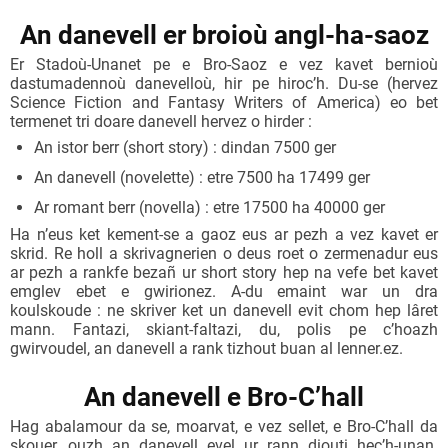
An danevell er broioù angl-ha-saoz
Er Stadoù-Unanet pe e Bro-Saoz e vez kavet bernioù
dastumadennoù danevelloù, hir pe hiroc’h. Du-se (hervez
Science Fiction and Fantasy Writers of America
) eo bet
termenet tri doare danevell hervez o hirder :
An istor berr (
short story
) : dindan 7500 ger
An danevell (
novelette
) : etre 7500 ha 17499 ger
Ar romant berr (
novella
) : etre 17500 ha 40000 ger
Ha n’eus ket kement-se a gaoz eus ar pezh a vez kavet er
skrid. Re holl a skrivagnerien o deus roet o zermenadur eus
ar pezh a rankfe bezañ ur
short story
hep na vefe bet kavet
emglev ebet e gwirionez. A-du emaint war un dra
koulskoude : ne skriver ket un danevell evit chom hep lâret
mann. Fantazi, skiant-faltazi, du, polis pe c’hoazh
gwirvoudel, an danevell a rank tizhout buan al lenner.ez.
An danevell e Bro-C’hall
Hag abalamour da se, moarvat, e vez sellet, e Bro-C’hall da
skouer, ouzh an danevell evel ur rann diouti hec’h-unan.