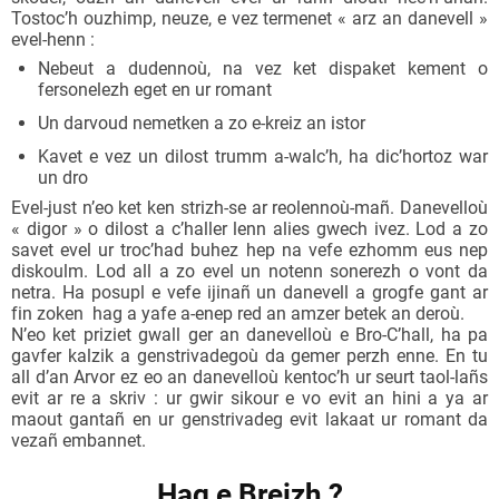
Tostoc’h ouzhimp, neuze, e vez termenet « arz an danevell »
evel-henn :
Nebeut a dudennoù, na vez ket dispaket kement o
fersonelezh eget en ur romant
Un darvoud nemetken a zo e-kreiz an istor
Kavet e vez un dilost trumm a-walc’h, ha dic’hortoz war
un dro
Evel-just n’eo ket ken strizh-se ar reolennoù-mañ. Danevelloù
« digor » o dilost a c’haller lenn alies gwech ivez. Lod a zo
savet evel ur troc’had buhez hep na vefe ezhomm eus nep
diskoulm. Lod all a zo evel un notenn sonerezh o vont da
netra. Ha posupl e vefe ijinañ un danevell a grogfe gant ar
fin zoken
hag a yafe a-enep red an amzer betek an deroù.
N’eo ket priziet gwall ger an danevelloù e Bro-C’hall, ha pa
gavfer kalzik a genstrivadegoù da gemer perzh enne. En tu
all d’an Arvor ez eo an danevelloù kentoc’h ur seurt taol-lañs
evit ar re a skriv : ur gwir sikour e vo evit an hini a ya ar
maout gantañ en ur genstrivadeg evit lakaat ur romant da
vezañ embannet.
Hag e Breizh ?