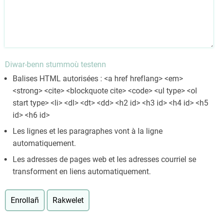
Diwar-benn stummoù testenn
Balises HTML autorisées : <a href hreflang> <em>
<strong> <cite> <blockquote cite> <code> <ul type> <ol
start type> <li> <dl> <dt> <dd> <h2 id> <h3 id> <h4 id> <h5
id> <h6 id>
Les lignes et les paragraphes vont à la ligne
automatiquement.
Les adresses de pages web et les adresses courriel se
transforment en liens automatiquement.