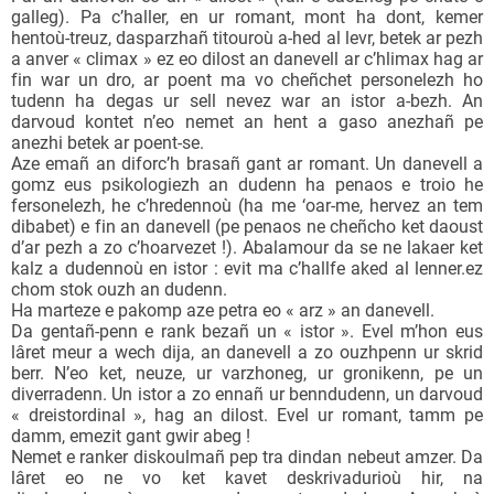
galleg). Pa c’haller, en ur romant, mont ha dont, kemer
hentoù-treuz, dasparzhañ titouroù a-hed al levr, betek ar pezh
a anver « climax » ez eo dilost an danevell ar c’hlimax hag ar
fin war un dro, ar poent ma vo cheñchet personelezh ho
tudenn ha degas ur sell nevez war an istor a-bezh. An
darvoud kontet n’eo nemet an hent a gaso anezhañ pe
anezhi betek ar poent-se.
Aze emañ an diforc’h brasañ gant ar romant. Un danevell a
gomz eus psikologiezh an dudenn ha penaos e troio he
fersonelezh, he c’hredennoù (ha me ‘oar-me, hervez an tem
dibabet) e fin an danevell (pe penaos ne cheñcho ket daoust
d’ar pezh a zo c’hoarvezet !). Abalamour da se ne lakaer ket
kalz a dudennoù en istor : evit ma c’hallfe aked al lenner.ez
chom stok ouzh an dudenn.
Ha marteze e pakomp aze petra eo « arz » an danevell.
Da gentañ-penn e rank bezañ un « istor ». Evel m’hon eus
lâret meur a wech dija, an danevell a zo ouzhpenn ur skrid
berr. N’eo ket, neuze, ur varzhoneg, ur gronikenn, pe un
diverradenn. Un istor a zo ennañ ur benndudenn, un darvoud
« dreistordinal », hag an dilost. Evel ur romant, tamm pe
damm, emezit gant gwir abeg !
Nemet e ranker diskoulmañ pep tra dindan nebeut amzer. Da
lâret eo ne vo ket kavet deskrivadurioù hir, na