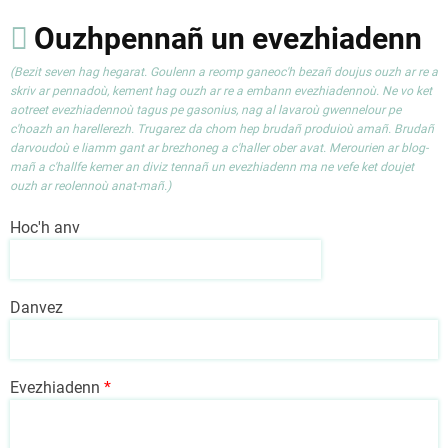
Ouzhpennañ un evezhiadenn
(Bezit seven hag hegarat. Goulenn a reomp ganeoc'h bezañ doujus ouzh ar re a
skriv ar pennadoù, kement hag ouzh ar re a embann evezhiadennoù. Ne vo ket
aotreet evezhiadennoù tagus pe gasonius, nag al lavaroù gwennelour pe
c'hoazh an harellerezh. Trugarez da chom hep brudañ produioù amañ. Brudañ
darvoudoù e liamm gant ar brezhoneg a c'haller ober avat. Merourien ar blog-
mañ a c'hallfe kemer an diviz tennañ un evezhiadenn ma ne vefe ket doujet
ouzh ar reolennoù anat-mañ.)
Hoc'h anv
Danvez
Evezhiadenn