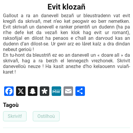
Evit klozañ
Gallout a ra an danevell bezañ ur bleustradenn vat evit
kregiñ da skrivañ, met n’eo ket peogwir eo berr nemetken.
Evit skrivañ un danevell e ranker prientiñ un dudenn (ha pa
n’he defe ket da vezañ ken klok hag evit ur romant),
raksoñjal en dilost ha penaos e c’hall an darvoud kas an
dudenn d’an dilost-se. Ur gwir arz eo lâret kalz a dra dindan
nebeut gerioù !
En tu-hont da bleustriñ ez eo an danevell un « doare all » da
skrivañ, hag a ra berzh el lennegezh vrezhonek. Skrivit
danevelloù neuze ! Ha kasit anezhe d’ho kelaouenn vuiañ-
karet !
Facebook
X
Snapchat
Diaspora
MeWe
Email
Share
Tagoù
Skrivit!
Ostilhoù