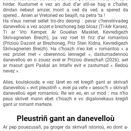
hirder. Kustumet e vez an dud d’ar stil-se hag e c’haller,
dindan nebeut amzer, mont a ved da ved, a spered da
spered… Anien ar Vretoned eo beajiñ, na petra ‘ta !
Ha n’eus nemet sellet tro-dro deomp : pevar c’henstrivadeg
danevelloù a vez aozet e brezhoneg bep bloaz (Ti-kêr Karaez,
Ti ar Vro Kemper, Ar Gouelan Masklet, Kevredigezh
Skrivagnerien Breizh), pa vez roet tri friz d’ar romantoù
(Prizioù Dazont ar Brezhoneg, Priz Sten Kidna, Kevredigezh
Skrivagnerien Breizh). Ha c’hoazh n’eo ket « romantoù » a
vez priziet met « oberennoù lennegel », dastumadennoù
danevelloù en o zouez evel er Prizioù diwezhañ (2026), aet
ar maout gant Paskal an Intañv evit e zastumad « Bedoù
nevez ».
Alies, koulskoude, e vez lâret eo ret kregiñ gant ar skrivañ
danevelloù « evit pleustriñ », evel pa vefe « aesoc’h » skrivañ
danevelloù eget romantoù. Re wir eo, en ur mod : ma n’ho
peus skrivet mann ebet c’hoazh e vo digalonekaus kregiñ
gant ur romant marteze.
Pleustriñ gant an danevelloù
Ar pep pouezusañ, pa groger da skrivañ istorioù, eo dont a-