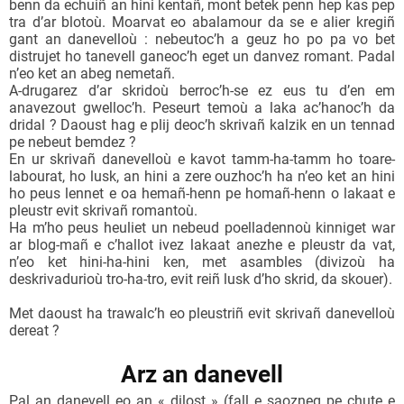
benn da echuiñ an hini kentañ, mont betek penn hep kas pep
tra d’ar blotoù. Moarvat eo abalamour da se e alier kregiñ
gant an danevelloù : nebeutoc’h a geuz ho po pa vo bet
distrujet ho tanevell ganeoc’h eget un danvez romant. Padal
n’eo ket an abeg nemetañ.
A-drugarez d’ar skridoù berroc’h-se ez eus tu d’en em
anavezout gwelloc’h. Peseurt temoù a laka ac’hanoc’h da
dridal ? Daoust hag e plij deoc’h skrivañ kalzik en un tennad
pe nebeut bemdez ?
En ur skrivañ danevelloù e kavot tamm-ha-tamm ho toare-
labourat, ho lusk, an hini a zere ouzhoc’h ha n’eo ket an hini
ho peus lennet e oa hemañ-henn pe homañ-henn o lakaat e
pleustr evit skrivañ romantoù.
Ha m’ho peus heuliet un nebeud poelladennoù kinniget war
ar blog-mañ e c’hallot ivez lakaat anezhe e pleustr da vat,
n’eo ket hini-ha-hini ken, met asambles (divizoù ha
deskrivadurioù tro-ha-tro, evit reiñ lusk d’ho skrid, da skouer).
Met daoust ha trawalc’h eo pleustriñ evit skrivañ danevelloù
dereat ?
Arz an danevell
Pal an danevell eo an « dilost » (
fall
e saozneg pe
chute
e